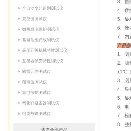
3、自
全自动变比组别测试仪
4、数
真空度测试仪
5、显
6、便
微机继电保护测试仪
7、内
蓄电池组负载测试仪
产品
高压开关机械特性测试仪
1、测
互感器伏安特性测试仪
2、测
防雷元件测试仪
±1℃
3、测
耐电压测试仪
4、采样
漏电保护测试仪
5、
氧化锌避雷器测试仪
6、
电缆故障测试仪
7、检
8、整
查看全部产品