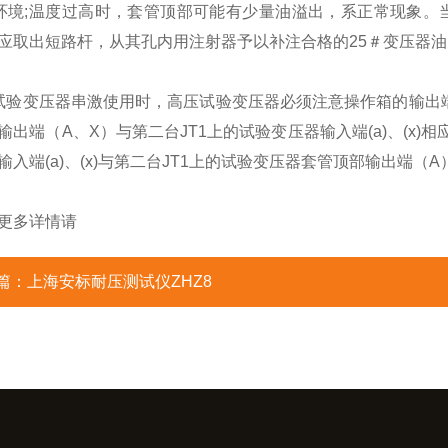
;温度过高时，套管顶部可能有少量油溢出，系正常现象。
应取出短路杆，从其孔内用注射器予以补注合格的25＃变压器油
变压器串激使用时，高压试验变压器必须注意操作箱的输出端（A）
输出端（A、X）与第二台JT1上的试验变压器输入端(a)、(x
输入端(a)、(x)与第二台JT1上的试验变压器套管顶部输出端（
多详情请
篇：
上海安标耐压测试仪ZHZ8