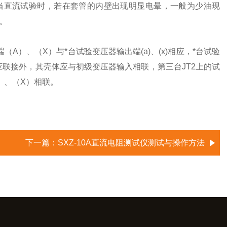
当直流试验时，若在套管的内壁出现明显电晕，一般为少油现
。
、（X）与*台试验变压器输出端(a)、(x)相应，*台试验
)相应联接外，其壳体应与初级变压器输入相联，第三台JT2上的试
A）、（X）相联。
下一篇：
SXZ-10A直流电阻测试仪测试与操作方法