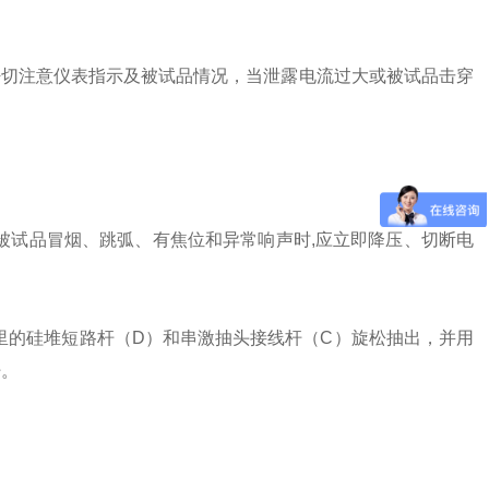
并密切注意仪表指示及被试品情况，当泄露电流过大或被试品击穿
试品冒烟、跳弧、有焦位和异常响声时,应立即降压、切断电
的硅堆短路杆（D）和串激抽头接线杆（C）旋松抽出，并用
杆。