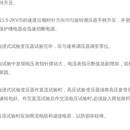
待升压。
.5-2KV/S的速度沿顺时针方向均匀旋转调压器手柄升压，
保护继电器会迅速切断电源。
浸式试验变压器试验完毕，应匀速将调压器调至零位。
验中发现电压表指针摆动大，电流表指示数值急剧增加，或被
原因。
式试验变压器作直流试验时，高压试验变压器须将高压套管里
缘纸包好。作完直流试验后作交流电压试验时,必须旋入两短路
流试验时应加限流电阻和滤波电容，以防损坏硅堆。