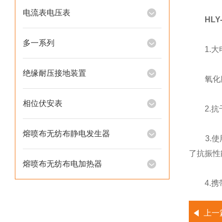
电流表电压表
HL
多一系列
1.大电
绝缘耐压接地装置
氧化膜
相位伏安表
2.抗干
熔喷布无纺布静电发生器
3.使用
了抗振性
熔喷布无纺布电加热器
4.携
上一