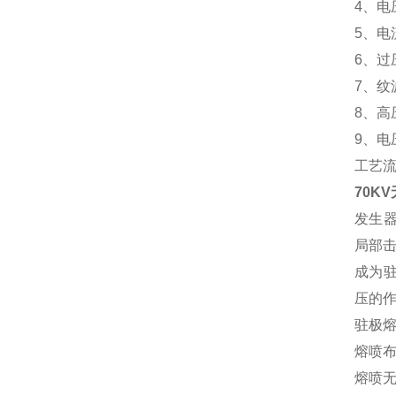
4、电
5、电
6、过
7、纹
8、
9、电
工艺
70K
发生器
局部
成为
压的
驻极
熔喷
熔喷