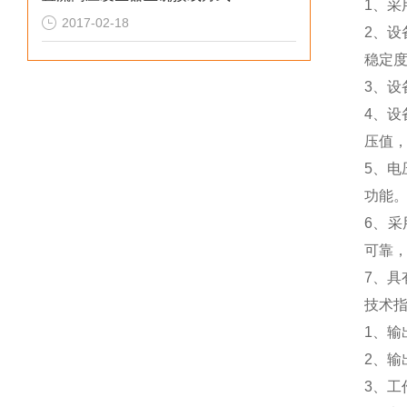
1、
2017-02-18
2、
稳定
3、
4、设
压值
5、
功能。
6、
可靠
7、具
技术
1、输
2、输
3、工作