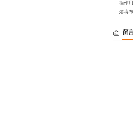
挡作
熔喷布
留