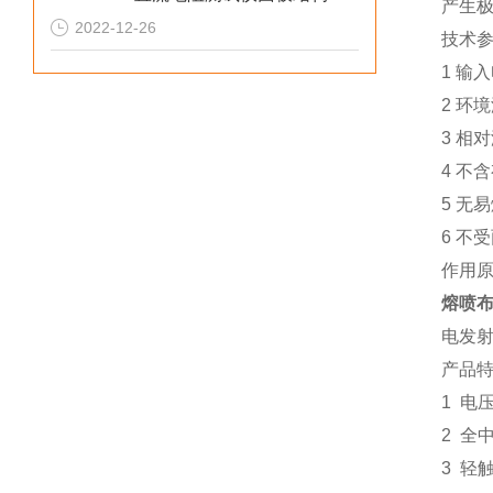
产生
2022-12-26
技术
1 输
2 环
3 相
4 不
5 无
6 不
作用
熔喷
电发
产品
1 电
2 全
3 轻