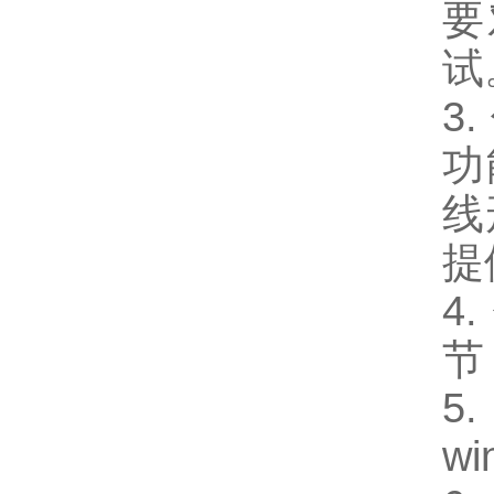
要
试
3
功
线
提
4
节
wi