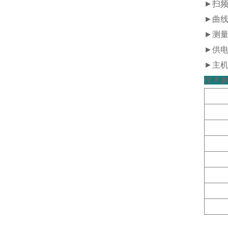
►
扫
►
曲
►
测量
►
供电
►
主机
技术