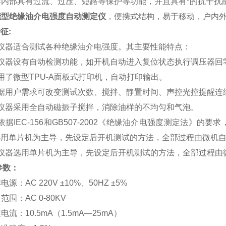
仪器内部具有过流、过压、短路等保护等功能，并且具有*的抗干
能型绝缘油介电强度自动测定仪
，便携式结构，易于移动，户内
征:
本仪器适合测试各种绝缘油介电强度。其主要性能特点：
本仪器设有自动检测功能，如开机自动进入复位状态执行调压器回
用了微型TPU-A面板式打印机，自动打印输出。
根据用户需求可改变测试次数、搅拌、静置时间、声控光控提醒连
本仪器采用全自动磁振子搅拌，消除油样的不均匀和气泡。
依据IEC-156和GB507-2002《绝缘油介电强度测定法
选用单片机为主导，先设定后开机测试的方法，全部过程由微机
本仪器选用单片机为主导，先设定后开机测试的方法，全部过程由
参数：
作电源：AC 220V ±10%、50HZ ±5%
量范围：AC 0-80KV
定电流：10.5mA（1.5mA—25mA）