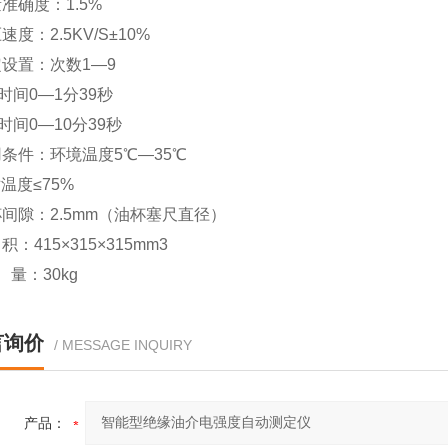
量准确度：1.5%
压速度：2.5KV/S±10%
预定设置：次数1—9
间0—1分39秒
间0—10分39秒
使用条件：环境温度5℃—35℃
度≤75%
油杯间隙：2.5mm（油杯塞尺直径）
 积：415×315×315mm3
重 量：30kg
言询价
/ MESSAGE INQUIRY
产品：