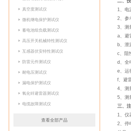
二、
真空度测试仪
1、电源
2、参
微机继电保护测试仪
3、测
蓄电池组负载测试仪
a、避
高压开关机械特性测试仪
b、泄
互感器伏安特性测试仪
c、阻
防雷元件测试仪
d、全
e、运
耐电压测试仪
f、避
漏电保护测试仪
4、测
氧化锌避雷器测试仪
5、测
电缆故障测试仪
三、
1、
查看全部产品
2、停