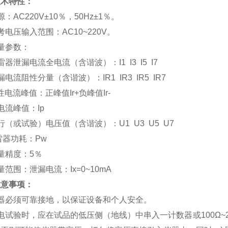
技术特性：
：AC220V±10％，50Hz±1％。
考电压输入范围：AC10~220V。
量参数：
雷器泄漏电流全电流（含谐波）：I1 I3 I5 I7
漏电流阻性分量（含谐波）：IR1 IR3 IR5 IR7
性电流峰值：正峰值Ir+负峰值Ir-
电流峰值：Ip
行（或试验）电压值（含谐波）：U1 U3 U5 U7
雷器功耗：Pw
量精度：5％
量范围：泄漏电流：Ix=0~10mA
注意事项：
仪器必须可靠接地，以保证设备和个人安全。
电试验时，应在试品的低压侧（地线）中串入一计数器或100Ω~