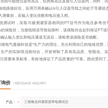
，否则可能使仪器带高压，切勿将高压直接引入仪器内，同时，
验线路接好后，应用万用表确认Ix引入仪器导线之间处于导通状
进入测量前，应输入变比倍数和电压接入档。
在线测试时，应取与被测避雷器相同的PT信号作为电压参考
mA的保险丝，当接线错误导致短路时，该保险丝会起到保证PT
在确认输入变比和电压通道无误后，请检查该保险是否烧断。
胜绪电气遵循科技是*生产力的理论，充分利用自己的地域优势，
、生产的实际情况相结合，开发研制了具有高品质、智能化、
9001质量体系标准，有效地保证了产品质量的*可靠。因此受
言询价
/ MESSAGE INQUIRY
产品：