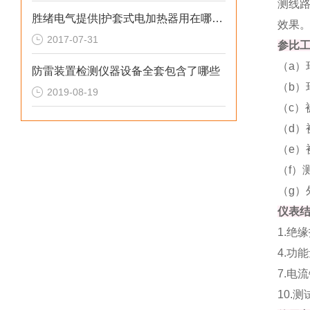
测线路
胜绪电气提供|护套式电加热器用在哪些地方
效果
2017-07-31
参比
（a）
防雷装置检测仪器设备全套包含了哪些
（b）
2019-08-19
（c）
（d）
（e）
（f）
（g）
仪表
1.绝
4.功
7.电
10.