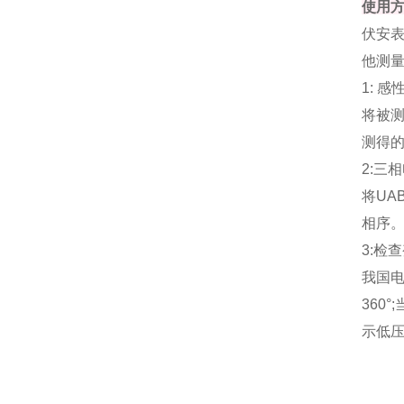
使用
伏安
他测
1: 
将被测
测得的
2:三
将UA
相序
3:检
我国电
360
示低压