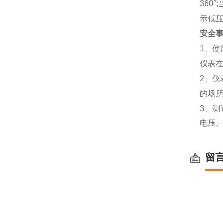
360
示低压
安全
1、
仪表
2、
的场
3、测
电压
留