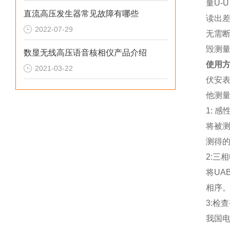
量U-
直流高压发生器常见故障有哪些
读出
2022-07-29
无需断
毁测量
数显无线高压语音核相仪产品介绍
使用
2021-03-22
伏安
他测
1: 
将被测
测得的
2:三
将UA
相序
3:检
我国电