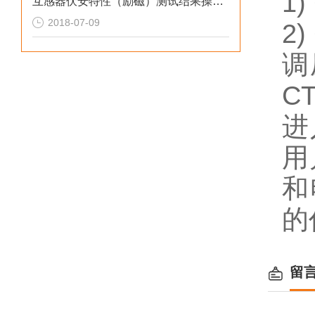
1
互感器伏安特性（励磁）测试结果操作说明
2018-07-09
2
调
C
进
用
和
的
留