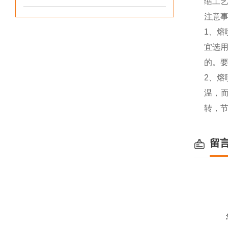
缩工
注意
1、
宜选
的。
2、
温，
转，
留