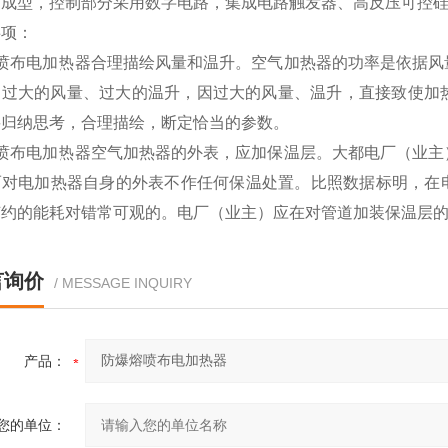
艺成型，控制部分采用数字电路，集成电路触发器、高反压可控硅
事项：
熔喷布电加热器合理描绘风量和温升。空气加热器的功率是依据风
用过大的风量、过大的温升，因过大的风量、温升，直接致使加
要归纳思考，合理描绘，断定恰当的参数。
熔喷布电加热器空气加热器的外表，应加保温层。大都电厂（业主
而对电加热器自身的外表不作任何保温处置。比照数据标明，在电
节约的能耗对错常可观的。电厂（业主）应在对管道加装保温层
言询价
/ MESSAGE INQUIRY
产品：
您的单位：