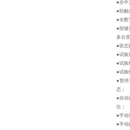
●全
●轻
●全数
●按
多台
●状
●试
●试
●试
●暂
态；
●自
位；
●手
●手动