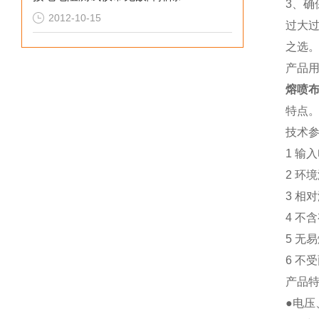
3、
2012-10-15
过大
之选
产品
熔喷
特点
技术
1 输
2 环
3 相
4 不
5 无
6 不
产品
●电