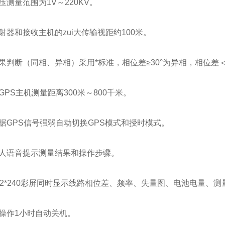
测量范围为1V～220KV。
器和接收主机的zui大传输视距约100米。
判断（同相、异相）采用*标准，相位差≥30°为异相，相位差＜
PS主机测量距离300米～800千米。
GPS信号强弱自动切换GPS模式和授时模式。
人语音提示测量结果和操作步骤。
2*240彩屏同时显示线路相位差、频率、失量图、电池电量、
操作1小时自动关机。