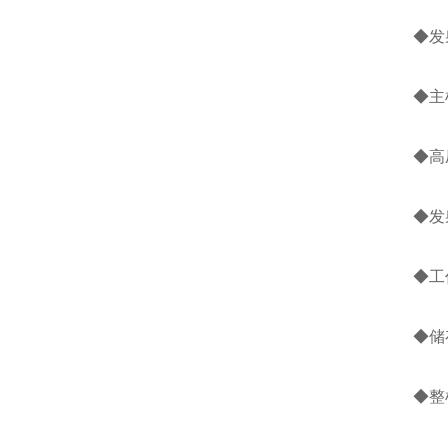
◆发
◆主机
◆高压
◆发射
◆工作
◆储存
◆整机