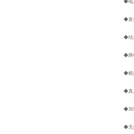
◆电压
◆发射
◆结果
◆两G
◆根据
◆真
◆30
◆无