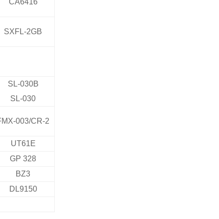
CA6416
SXFL-2GB
SL-030B
SL-030​
FMX-003/CR-2​​
UT61E
GP 328​
BZ3
DL9150​