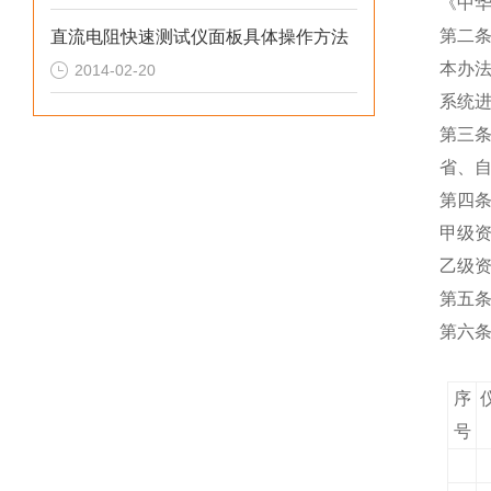
《中
第二
直流电阻快速测试仪面板具体操作方法
本办
2014-02-20
系统
第三
省、
第四
甲级
乙级
第五
第六
序
号