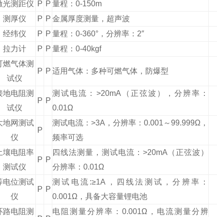
激光测距仪
P
P
量程：0-150m
测厚仪
P
P
金属厚度测量，超声波
经纬仪
P
P
量程：0-360°，分辨率：2″
拉力计
P
P
量程：0-40kgf
可燃气体测
P
P
适用气体：多种可燃气体，防爆型
试仪
接地电阻测
测试电流：>20mA（正弦波），分辨率：
P
P
试仪
0.01Ω
大地网测试
测试电流：>3A，分辨率：0.001～99.999Ω，
P
仪
频率可选
土壤电阻率
四线法测量，测试电流：>20mA（正弦波）
P
P
测试仪
分辨率：0.01Ω
等电位测试
测试电流:≥1A，四线法测试，分辨率：
P
P
仪
0.001Ω，具备大容量锂电池
环路电阻测
电阻测量分辨率：0.001Ω，电流测量分辨