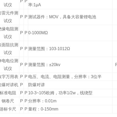
P
P
试仪
率:1μA
防雷元件测
P
P
测试器件：MOV，具备大容量锂电池
试仪
绝缘电阻测
P
P
0-1000MΩ
试仪
表面阻抗测
P
P
测量范围：103-1012Ω
试仪
静电电位测
P
P
测量范围：±20kv
试仪
数字万用表
P
P
电压、电流、电阻测量，分辨率：3位半
防爆对讲机
P
防爆对讲
标准电阻
P
P
10-3~105欧姆，功率1/2w，线绕型
钢卷尺
P
P
分辨率：0.01m
游标卡尺
P
P
量程：0-150mm