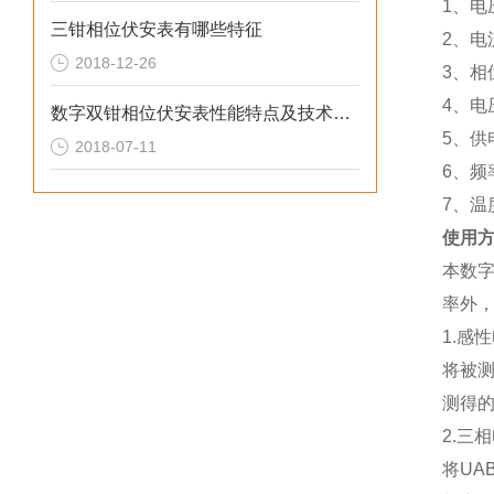
1、电
三钳相位伏安表有哪些特征
2、电流
2018-12-26
3、相
4、电
数字双钳相位伏安表性能特点及技术参数
5、供
2018-07-11
6、频率
7、温度
使用
本数
率外
1.感
将被测
测得的
2.三
将UA