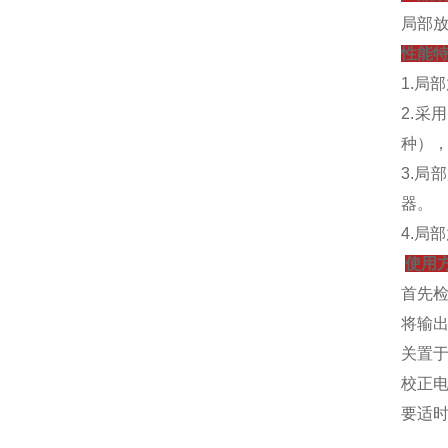
局部
性能
1.局
2.
种）
3.
器。
4.局
使用
首先检
将输
关置于
校正
要适