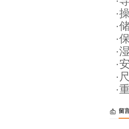
·
·操
·储
·
·
·安
·尺
·重
留