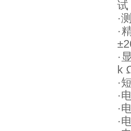
·测
·精
±2
·
k 
·
·
·电
·