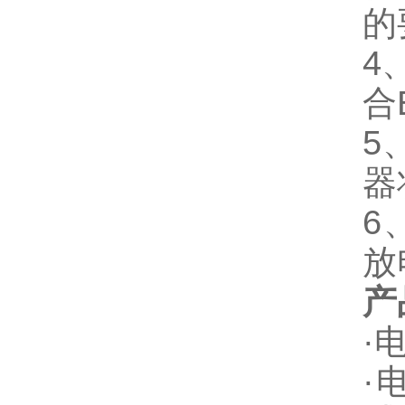
的
4
合
5
器
6
放
产
·电
·