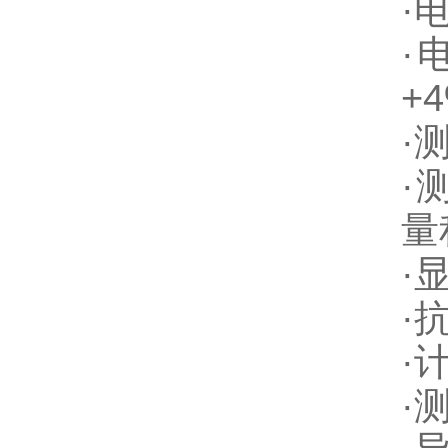
·电
·
+4
·测
·
量
·
·抗
·
·