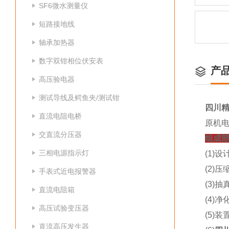
SF6微水测量仪
短路接地线
轴承加热器
数字双钳相位伏安表
产
高压验电器
测试导线及鳄鱼夹/测试钳
四川精
直流电阻电桥
原机电
交直流分压器
组成部
三相电源指示灯
(1)
(2)
手表式近电报警器
(3)
直流电阻箱
(4)
高压试验变压器
(5)
直流高压发生器