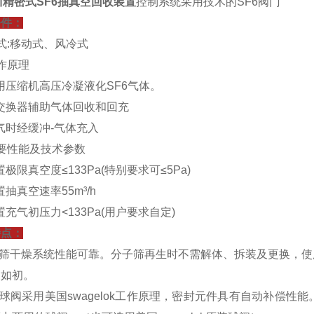
川精密式SF6抽真空回收装置
控制系统采用技术的SF6阀门
条件：
式:移动式、风冷式
作原理
 使用压缩机高压冷凝液化SF6气体。
 热交换器辅助气体回收和回充
 充气时经缓冲-气体充入
要性能及技术参数
装置极限真空度≤133Pa(特别要求可≤5Pa)
装置抽真空速率55m³/h
 装置充气初压力<133Pa(用户要求自定)
特点：
分子筛干燥系统性能可靠。分子筛再生时不需解体、拆装及更换，
复如初。
有球阀采用美国swagelok工作原理，密封元件具有自动补偿