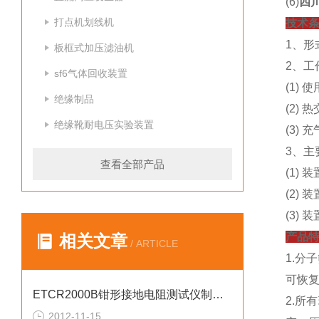
(6)
四
打点机划线机
技术
1、形
板框式加压滤油机
2、工
sf6气体回收装置
(1)
绝缘制品
(2)
绝缘靴耐电压实验装置
(3)
3、主
查看全部产品
(1) 
(2) 
(3)
产品
相关文章
/ ARTICLE
1.
可恢
ETCR2000B钳形接地电阻测试仪制造厂家
2.所
2012-11-15