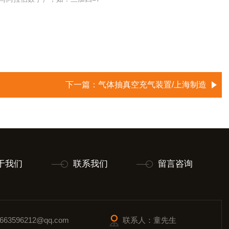
下一篇：
气体抽真空充气装置/上海制造
于我们
联系我们
留言咨询
63596212@qq.com
联系人：童先生