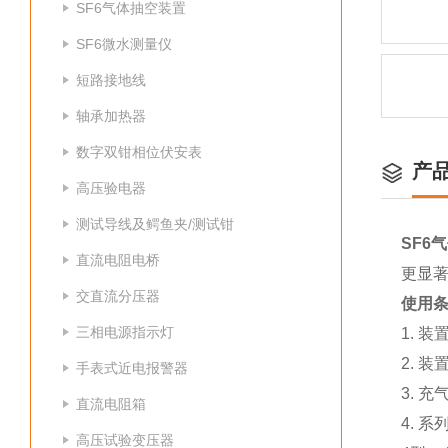
SF6气体抽空装置
SF6微水测量仪
短路接地线
轴承加热器
数字双钳相位伏安表
产
高压验电器
测试导线及鳄鱼夹/测试钳
SF6
直流电阻电桥
更显
交直流分压器
使用条
三相电源指示灯
1. 
2. 
手表式近电报警器
3. 充
直流电阻箱
4. 
高压试验变压器