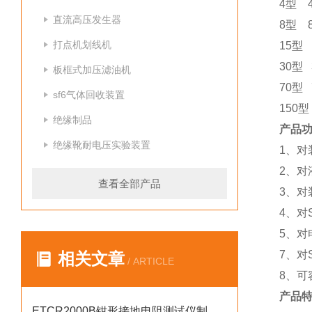
4型 4
直流高压发生器
8型 8
打点机划线机
15型 
30型 
板框式加压滤油机
70型
sf6气体回收装置
150
绝缘制品
产品
绝缘靴耐电压实验装置
1、对
2、对
查看全部产品
3、对
4、对
5、对
7、对
相关文章
/ ARTICLE
8、可
产品
ETCR2000B钳形接地电阻测试仪制造厂家