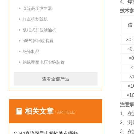
4、焊
直流高压发生器
技术
打点机划线机
倍
板框式加压滤油机
×0.
sf6气体回收装置
×0
绝缘制品
×0
绝缘靴耐电压实验装置
×
×
查看全部产品
×1
×1
注意
相关文章
/ ARTICLE
1、在
2、测
3、在
QJ44直流双臂电桥性能有哪些