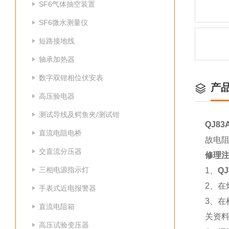
SF6气体抽空装置
SF6微水测量仪
短路接地线
轴承加热器
数字双钳相位伏安表
产
高压验电器
测试导线及鳄鱼夹/测试钳
QJ8
直流电阻电桥
故电
交直流分压器
修理
三相电源指示灯
1、
Q
2、在
手表式近电报警器
3、
直流电阻箱
关资
高压试验变压器