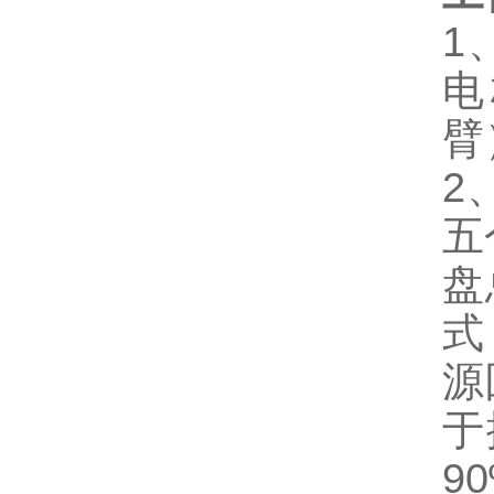
1
电
臂
2
五
盘
式
源
于
9