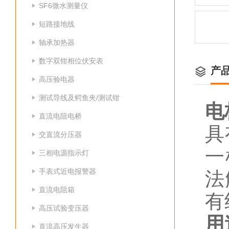
SF6微水测量仪
短路接地线
轴承加热器
数字双钳相位伏安表
产
高压验电器
测试导线及鳄鱼夹/测试钳
电
直流电阻电桥
具
交直流分压器
一
三相电源指示灯
手表式近电报警器
法
直流电阻箱
有
高压试验变压器
用
直流高压发生器