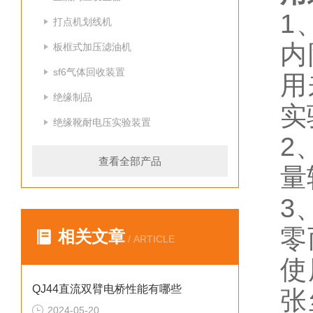
1
打点机划线机
内
板框式加压滤油机
sf6气体回收装置
用
绝缘制品
实
绝缘靴耐电压实验装置
2
查看全部产品
量
3
零
相关文章
/ ARTICLE
使
QJ44直流双臂电桥性能有哪些
张
2024-05-20