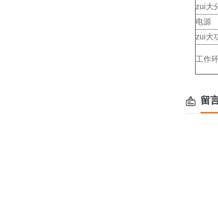
zui
电源
zui大
工作
留