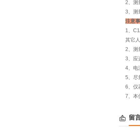
2、测
3、测
注意
1、C
其它
2、测
3、
4、
5、尽
6、仪
7、本
留