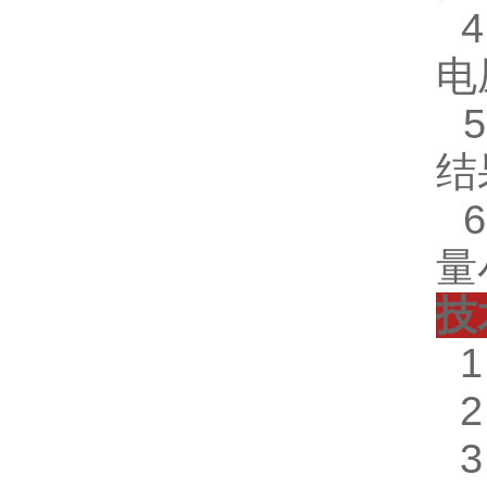
4
电
5
结
6
量
技
1
2
3