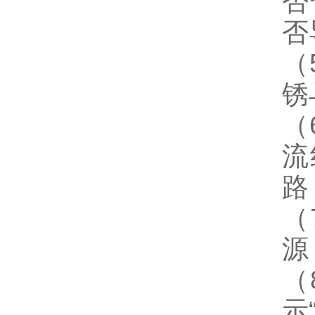
否
否
（
锈
（
流
路
（
源
（
示