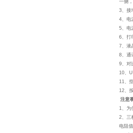
一侧，
3、
4、电
5、电
6、打
7、
8、通
9、
10、
11、
12、
注意
1、
2、
电阻