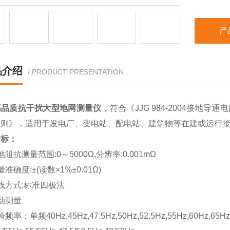
产
品介绍
/ PRODUCT PRESENTATION
高品质抗干扰大型地网测量仪
，符合《JJG 984-2004接地导
导则》，适用于发电厂、变电站、配电站、建筑物等在建或运行
指标：
阻抗测量范围:0～5000Ω,分辨率:0.001mΩ
准确度:±(读数×1%±0.01Ω)
线方式:标准四极法
动测量
频率：单频40Hz,45Hz,47.5Hz,50Hz,52.5Hz,55Hz,60Hz,65H