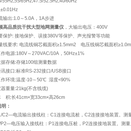
55Hz,55/65Hz,47.5/52.5Hz,40/60Hz
0.01Hz
输出:1.0～5.0A，1A步进
频高品质抗干扰大型地网测量仪
，大输出电压：400V
要保护: 接地保护、误接380V等保护、声光报警等功能
量线要求: 电流线铜芯截面积≥1.5mm2 电压线铜芯截面积≥1.0m
作电源:180V～270VAC/10A，50Hz±1%
数据存储:存储100组测量数据
通讯接口:标准RS-232接口/USB接口
工作环境:温度-10～50℃ 湿度<90%
器重量:21kg(不含线缆)
 积:长41cm×宽33cm×高26cm
说明：
1/C2—电流输出接线柱：C1连接电流桩，C2连接接地装置。测
1/P2—电压输入接线柱：P1连接电压桩，P2连接接地装置。测量