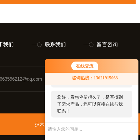
于我们
联系我们
留言咨询
在线交流
您好！欢迎前来咨询，很高兴为您
咨询热线：13621915063
63596212@qq.com
联系人：童先生
服务，请问您要咨询什么问题呢？
您好，看您停留很久了，是否找到
了需求产品，您可以直接在线与我
联系！
技术支持：
智慧城市网
管理登录
sitemap.xml