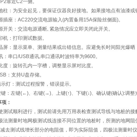
P2靠近C2一侧。
接地柱：为安全起见，要保证仪器良好接地。如果接地点有油漆或
源插座：AC220交流电源输入(内置备用15A保险丝侧面)。
源开关：交流电源通断, 紧急情况应立即关闭此开关。
印机：打印测试数据。
液晶屏：显示菜单、测量结果或出错信息。应避免长时间阳光爆晒
讯：串口/USB通讯,串口通讯时波特率为9600。
对比度：旋转孔内一字槽，调整显示屏对比度。
USB：支持U盘存储。
指示灯：测试过程报警，错误提示。
按键：左键(←)、右键(→)、上键(↑)、下键(↓)、确认键(确认)
事项：
为使测试顺利进行，测试前请先用万用表检查测试导线与地桩的接
三极法测量时地网极测试线连接不同位置的地桩时，所测的地网阻
值减去测试线增长部分的电阻值，即为实际阻值，四极法测量时