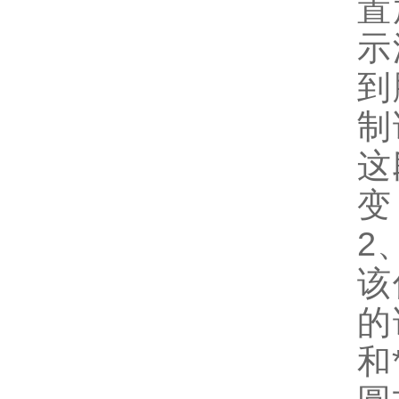
置
示
到
制
这
变
2
该
的
和