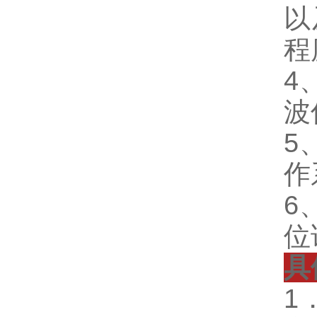
以
程
4
波
5
作
6
位
具
1