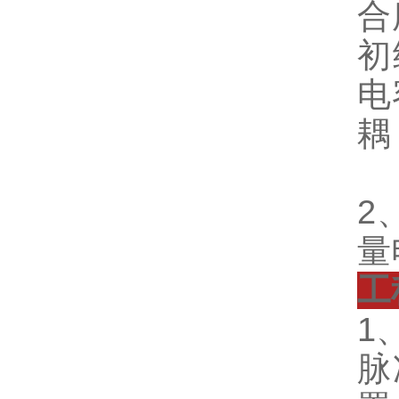
合
初
电
耦
≈
2
量
工
1
脉