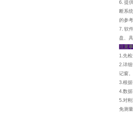
6.
断系
的参
7. 
盘、
注意
1.先
2.
记窗
3.根
4.数
5.
免测量