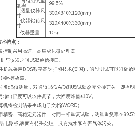
同相测试重
99.5%
复率
测量仪器尺
300X340X120(mm)
寸
仪器铝箱尺
310X400X330(mm)
寸
仪器重量
10kg
技术特点：
集控制采用高速、高集成化微处理器。
C机与仪器之间USB通信接口。
件机芯采用DDS数字高速扫频技术(美国)，通过测试可以准确
触短路等故障。
分辨dB值测量，双通道16位A/D(现场试验改变分接开关，即有
号输出幅度可以软件调节，大幅度峰值±10V。
算机将检测结果生成电子文档(WORD)
用精密、高稳定元器件，对同一相重复试验，测量重复率在99.5
成品电路板,表面有特殊处理，具有抗水和有害气体污染。