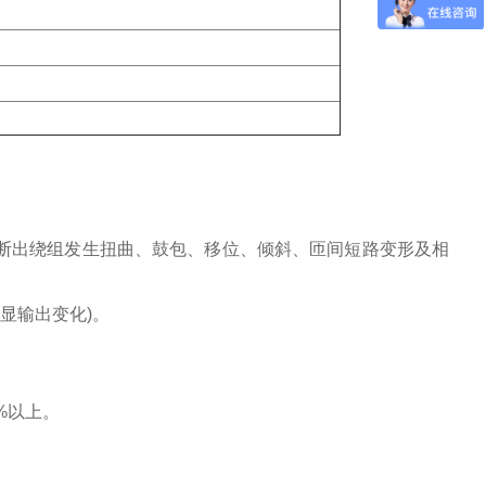
诊断出绕组发生扭曲、鼓包、移位、倾斜、匝间短路变形及相
明显输出变化)。
%以上。