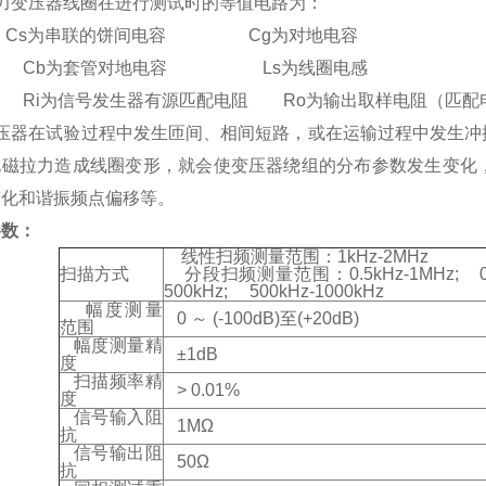
电力变压器线圈在进行测试时的等值电路为：
：Cs为串联的饼间电容 Cg为对地电容
为套管对地电容 Ls为线圈电感
为信号发生器有源匹配电阻 Ro为输出取样电阻（匹配
变压器在试验过程中发生匝间、相间短路，或在运输过程中发生冲
电磁拉力造成线圈变形，就会使变压器绕组的分布参数发生变化
变化和谐振频点偏移等。
参数：
线性扫频测量范围：1kHz-2MHz
扫描方式
分段扫频测量范围：0.5kHz-1MHz; 0.5kHz
500kHz; 500kHz-1000kHz
幅度测量
0 ～ (-100dB)至(+20dB)
范围
幅度测量精
±1dB
度
扫描频率精
> 0.01%
度
信号输入阻
1MΩ
抗
信号输出阻
50Ω
抗