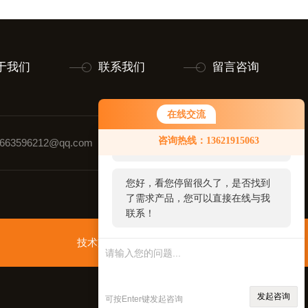
于我们
联系我们
留言咨询
在线交流
您好！欢迎前来咨询，很高兴为您
咨询热线：13621915063
63596212@qq.com
联系人：童先生
服务，请问您要咨询什么问题呢？
您好，看您停留很久了，是否找到
了需求产品，您可以直接在线与我
联系！
技术支持：
智慧城市网
管理登录
sitemap.xml
发起咨询
可按Enter键发起咨询