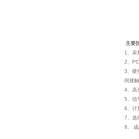
主要
1、采
2、P
3、硬
间接
4、高
5、信
6、计
7、选
8、 