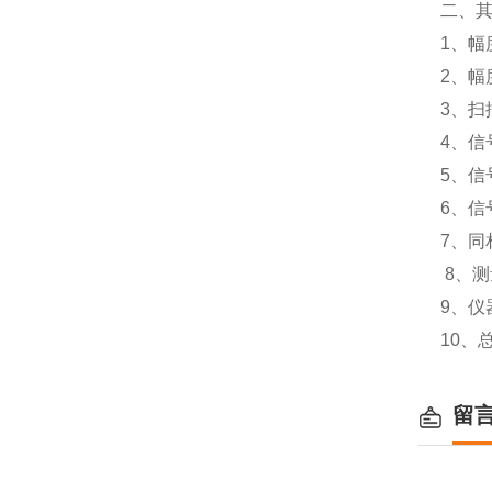
二、
1、幅度
2、幅
3、扫
4、信
5、信
6、信
7、同
8、测量
9、仪器
10、总
留