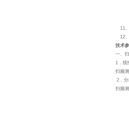
②
③
④
11、
12、
技术
一、
1．线
扫频测量
2．
扫频测量
(0
(1
(1
(5