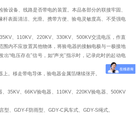
流，检验设备、线路是否带电的装置。本品各部分的联接牢固、
缘杆表面清洁、光滑。携带方便、验电灵敏度高、不受强电
V、110KV、220KV、330KV、500KV交流电压，作直
范围内不应放置其他物体，将验电器的接触电极与一极接地
出“电压存在"信号，如“声光"指示时，记录此时的起动电
器上。移走带电导体，验电器金属箔继续张开。
35KV、66KV验电器、110KV、220KV验电器、500KV
型、GDY-F防雨型、GDY-C风车式、GDY-S绳式。