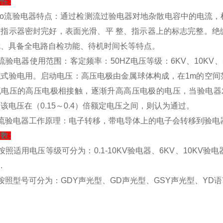
性:
jiao流验电器特点：通过检测流过验电器对地杂散电容中的电
、指示器密封完好，表面光滑、平 整、指示器上的标志完整。绝
扰、具备全电路自检功能、待机时间长等特点。
流验电器使用范围：客定频率：50HZ电压等级：6KV、10KV、35K
触式验电用。启动电压：高压电极由金属球体构成，在1m的空间
流电压的高压电极相接触，逐渐升高高压电极的电压，当验电器发
该电压在（0.15～0.4）倍额定电压之间，则认为通过。
交流验电器工作原理：电子转移，带电导体上的电子会转移到验电
数:
按照适用电压等级可分为：0.1-10KV验电器、6KV、10KV验电器、
.
按照型号可分为：GDY声光型、GD声光型、GSY声光型、YD语言