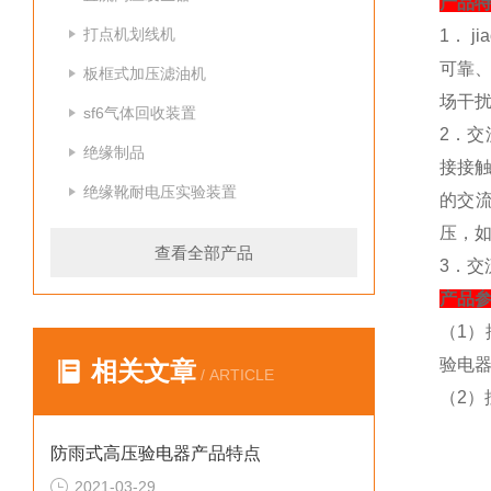
产品特
打点机划线机
1． 
可靠
板框式加压滤油机
场干
sf6气体回收装置
2．交
绝缘制品
接接
绝缘靴耐电压实验装置
的交
压，如
查看全部产品
3．
产品参
（1）
验电器
相关文章
/ ARTICLE
（2）
防雨式高压验电器产品特点
2021-03-29