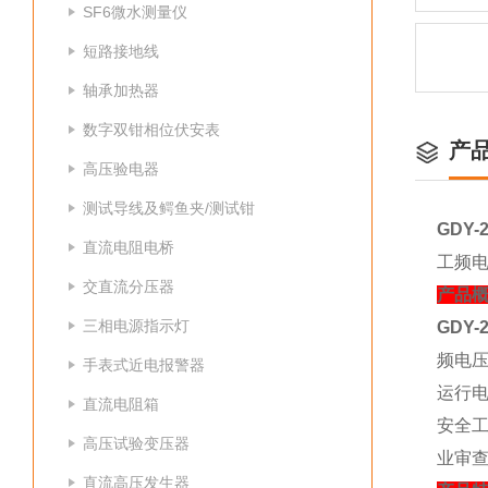
SF6微水测量仪
短路接地线
轴承加热器
数字双钳相位伏安表
产
高压验电器
测试导线及鳄鱼夹/测试钳
GDY
直流电阻电桥
工频
交直流分压器
产品概
三相电源指示灯
GDY
频电压
手表式近电报警器
运行
直流电阻箱
安全工
高压试验变压器
业审
直流高压发生器