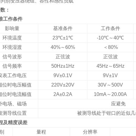
自动判别变压器绕组、容性和感性负载
参数：
准工作条件
影响量
基准条件
工作条件
环境温度
23℃±1℃
-10℃～40℃
环境湿渡
40%～60%
＜80%
信号波形
正弦波
正弦波
信号频率
50Hz±1Hz
45Hz～65Hz
仪表工作电压
9V±0.1V
9V±1V
相位时电压幅值
220V±20V
30V～500V
相位时电流幅值
2A±0.2A
10mA～20.00A
外电场、磁场
应避免
被测导线位置
被测导线处于钳口的近似几
程及精度误差
别
量程
分辨率