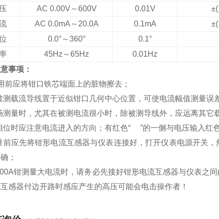
压
AC 0.00V～600V
0.01V
±(
流
AC 0.0mA～20.0A
0.1mA
±(
位
0.0°～360°
0.1°
率
45Hz～65Hz
0.01Hz
注意事项：
使用前应将钳口铁芯端面上的脏物擦去；
将被测载流导线置于近似钳口几何中心位置，可使电流幅值测量误
现场测量时，尤其在被测电流很小时，除被测导线外，应远离其它
测相位时应注意电流进入的方向；有红色“ ”的一侧与电压输入红
 测量前应先将钳形电流互感器与仪表连接好，打开仪表电源开关
准确；
用100A钳测量大电流时，请务必先接好钳形电流互感器与仪表
流互感器付边开路时感应产生的高压可能会电击操作者！