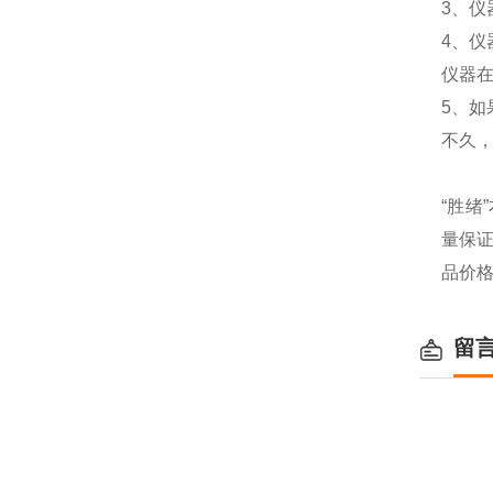
3、
4、仪
仪器
5、
不久
“胜绪
量保
品价
留