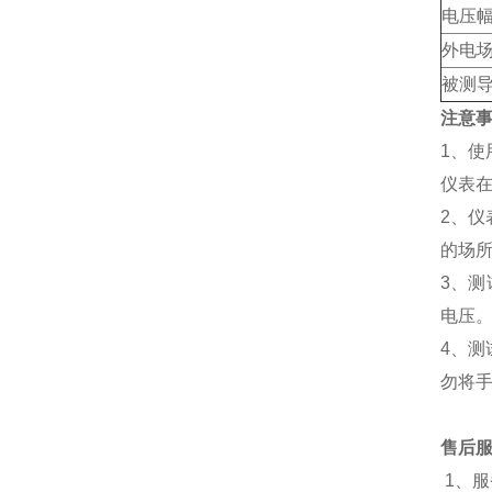
电压
外电
被测
注意
1、
仪表
2、
的场
3、测
电压
4、
勿将
售后
1、