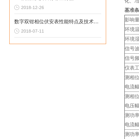
化、
2018-12-26
基准
影响
数字双钳相位伏安表性能特点及技术参数
环境
2018-07-11
环境
信号
信号
仪表
测相
电流
测相
电压
测功
电流
测功