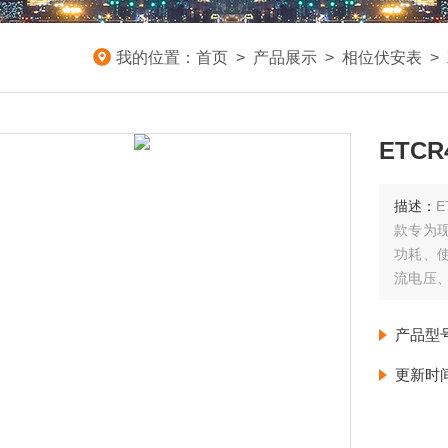
我的位置：
首页
>
产品展示
>
相位伏安表
>
ETC
描述：
款专为
功耗、
流电压
有功功
组别、
产品型
更新时