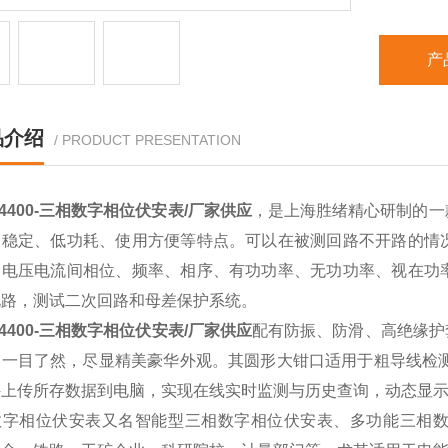
产
品介绍
/ PRODUCT PRESENTATION
R4400-三相数字相位伏安表/厂家供应
，是上海胜绪精心研制的一
高稳定、低功耗、使用方便等特点。可以在被测回路不开路的情
、电压电流间相位、频率、相序、有功功率、无功功率、视在功
电路，测试二次回路和母差保护系统。
R4400-三相数字相位伏安表/厂家供应
配有防振、防滑、高绝缘护套，采
一目了然，尽显精美豪华外观。其圆形大钳口适用于粗导线检测。仪
件上传所存数据到电脑，实现在线实时监测与历史查询，动态显
数字相位伏安表又名智能型三相数字相位伏安表、多功能三相