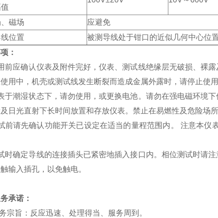
幅值
场、磁场
应避免
导线位置
被测导线处于钳口的近似几何中心位
事项：
使用前应确认仪表及附件完好，仪表、测试线绝缘层无破损、裸露
在使用中，机壳或测试线发生断裂而造成金属外露时，请停止使
仪表于潮湿状态下，请勿使用，或更换电池。请勿在强电磁环境下
所及日光直射下长时间放置和存放仪表。禁止在易燃性及危险场
试前请先确认功能开关已设定在适当的量程范围内。 注意本仪表
。
测试时确定导线的连接插头已紧密地插入接口内。相位测试时请注
手触输入插孔，以免触电。
服务承诺：
服务宗旨：反应迅速、处理得当、服务周到。