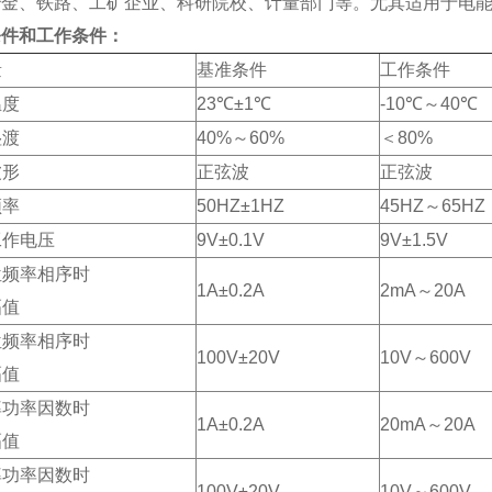
冶金、铁路、工矿企业、科研院校、计量部门等。尤其适用于电
条件和工作条件：
量
基准条件
工作条件
温度
23℃±1℃
-10℃～40℃
湿渡
40%～60%
＜80%
波形
正弦波
正弦波
频率
50HZ±1HZ
45HZ～65HZ
工作电压
9V±0.1V
9V±1.5V
位频率相序时
1A±0.2A
2mA～20A
幅值
位频率相序时
100V±20V
10V～600V
幅值
率功率因数时
1A±0.2A
20mA～20A
幅值
率功率因数时
100V±20V
10V～600V