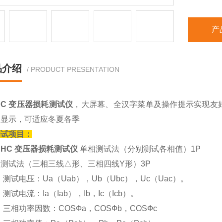
产
品介绍
/ PRODUCT PRESENTATION
HC 变压器损耗测试仪
，大屏幕、全汉字菜单及操作提示实现友
晶显示，可适应冬夏各季
测试项目：
SHC 变压器损耗测试仪
单相测试法（分别测试各相值）1P
测试法（三相三线△形、三相四线Y形）3P
测试电压：Ua（Uab），Ub（Ubc），Uc（Uac）。
测试电流：Ia（Iab），Ib，Ic（Icb）。
三相功率因数：COSФa，COSФb，COSФc