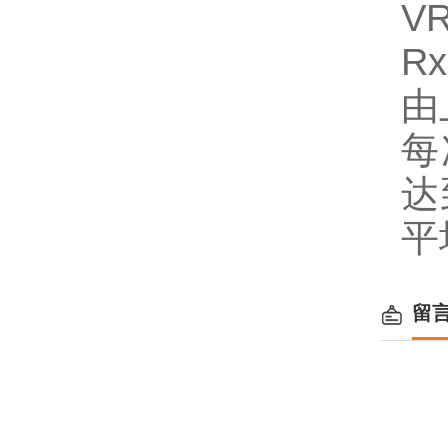
V
Rx
由
每
达
平
留