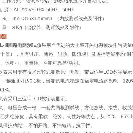
工作方式：测试５秒后，测试结果显示并自动锁定。
源：AC220V±10% 50Hz―60Hz
 积： 355×315×125mm3 （内放测试线夹及附件）
 量：８Kg（含仪器、测试线夹及附件）
点:
HL-III回路电阻测试仪
采用当代进的大功率开关电源模块作为测量
的十倍），具有过压、断路、过热、限流保护及遥控等能平均*时
、体积小、重量轻、性能可靠等*功能。
欧表采用专有技术比较式测量原理开发、带四位半LCD数字显示，
，准确度可达0.1极，当测试电流稳定在额定电流的80%—1
.1%。
流表采用三位半LCD数字表显示。
电流、电压合成一根，一套共两根测试线，方便放线、接线、收线
乙烯绝缘皮，具有柔软、绝缘、韧性好等优点，从-25℃—85
机保护功能*，不怕开路、不怕短路，抗干扰。