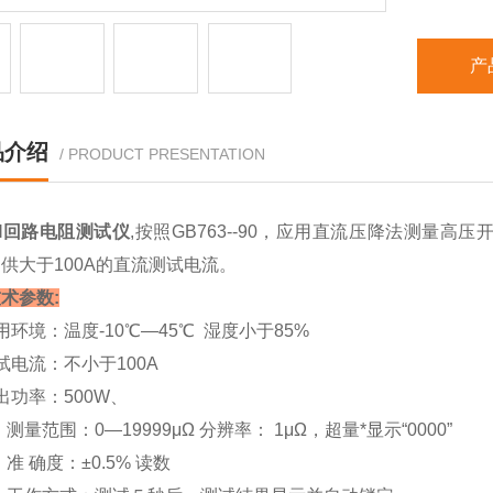
产
品介绍
/ PRODUCT PRESENTATION
-III回路电阻测试仪
,按照GB763--90，应用直流压降法测量
供大于100A的直流测试电流。
术参数:
用环境：温度-10℃—45℃ 湿度小于85%
试电流：不小于100A
出功率：500W、
量范围：0―19999μΩ 分辨率： 1μΩ，超量*显示“0000”
 确度：±0.5% 读数