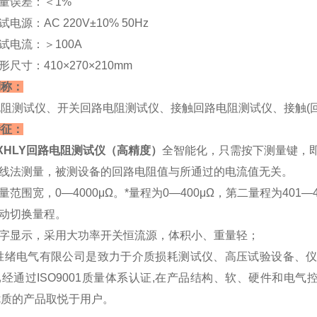
测量误差：＜1%
试电源：AC 220V±10% 50Hz
测试电流：＞100A
形尺寸：410×270×210mm
别称：
阻测试仪、开关回路电阻测试仪、接触回路电阻测试仪、接触(
特征：
XHLY回路电阻测试仪（高精度）
全智能化，只需按下测量键，
四线法测量，被测设备的回路电阻值与所通过的电流值无关。
测量范围宽，0—4000μΩ。*量程为0—400μΩ，第二量程为401—4
自动切换量程。
数字显示，采用大功率开关恒流源，体积小、重量轻；
胜绪电气有限公司是致力于介质损耗测试仪、高压试验设备、仪
经通过ISO9001质量体系认证,在产品结构、软、硬件和电
优质的产品取悦于用户。