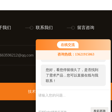
于我们
联系我们
留言咨询
在线交流
您好！欢迎前来咨询，很高兴为您
咨询热线：13621915063
63596212@qq.com
联系人：童先生
服务，请问您要咨询什么问题呢？
您好，看您停留很久了，是否找到
了需求产品，您可以直接在线与我
联系！
技术支持：
智慧城市网
管理登录
sitemap.xml
发起咨询